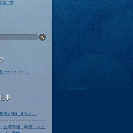
ブログ村
ク
産のホームページ
記事
梅雨があけました。
「台湾料理 味軒」さん
レバー定食。