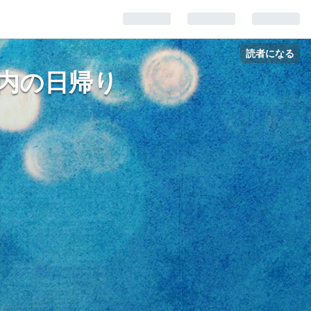
読者になる
形、庄内の日帰り