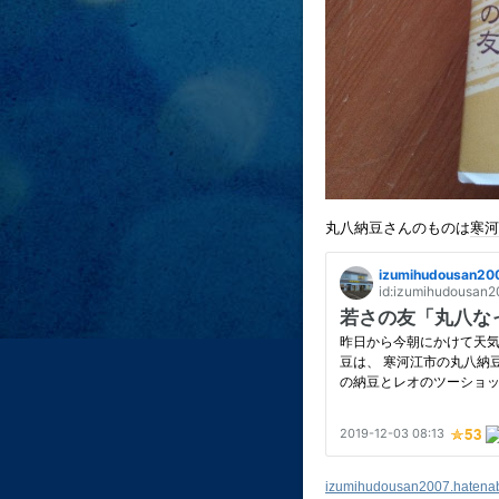
丸八納豆さんのものは
寒河
izumihudousan2007.hatena