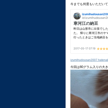
今までも何度もいただいて
izumihudousan2007.hatena
今回は80グラム入りの大