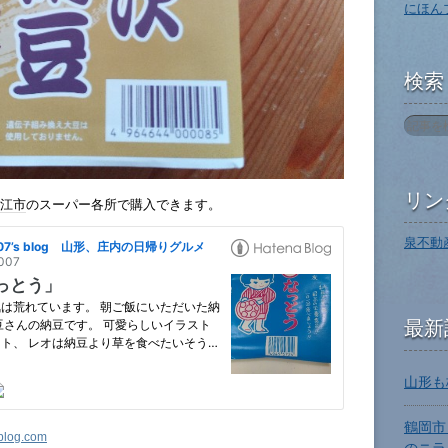
にほん
検索
リン
江市
のスーパー各所で購入できます。
泉不動
最新
山形も
鶴岡市
blog.com
のニラ