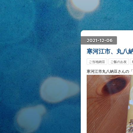
2021
-
12
-
06
寒河江市、丸八
ご当地納豆
ご飯のお友
寒河江市
丸八納豆さんの「