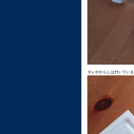
タレや
からし
は付いていま