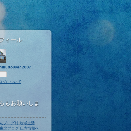
フィール
umihudousan2007
ログについて
らもお願いしま