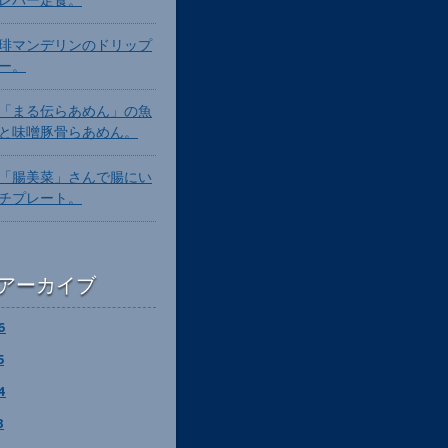
琲マンデリンのドリップ
ー。
「まる伝らあめん」の魚
と味噌豚骨らあめん。
「腸美菜」さんで腸にい
チプレート。
アーカイブ
6
5
4
3