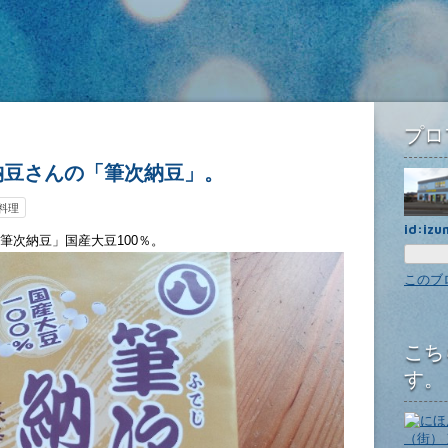
プロ
納豆さんの「筆次納豆」。
料理
id:iz
筆次納豆」国産大豆100％。
このブ
こち
す。