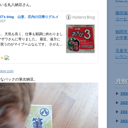
いる丸八納豆さん。
藤田珈
コーヒ
鶴岡市
介中華
天童市
いラン
blog.com
きなパックの筆次納豆。
月別
▶
202
▶
202
▶
202
▶
202